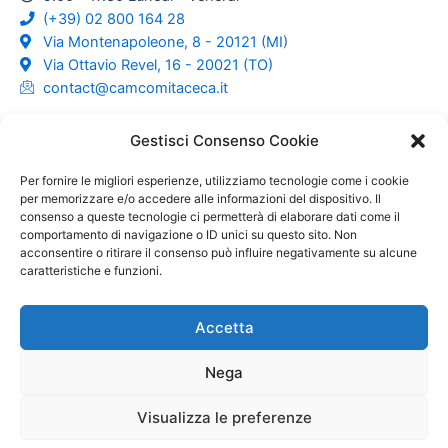
(+39) 02 800 164 28
Via Montenapoleone, 8 - 20121 (MI)
Via Ottavio Revel, 16 - 20021 (TO)
contact@camcomitaceca.it
Social
Gestisci Consenso Cookie
Per fornire le migliori esperienze, utilizziamo tecnologie come i cookie
per memorizzare e/o accedere alle informazioni del dispositivo. Il
consenso a queste tecnologie ci permetterà di elaborare dati come il
comportamento di navigazione o ID unici su questo sito. Non
acconsentire o ritirare il consenso può influire negativamente su alcune
caratteristiche e funzioni.
Accetta
Nega
© Italy Czech Republic Chamber of Commerce. All rights
Visualizza le preferenze
Reserved. Built and maintained by
Litech Solutions
.